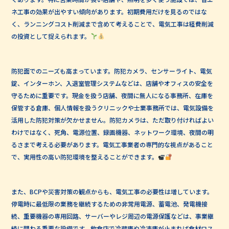
ネ工事の効果が出やすい傾向があります。初期費用だけを見るのではな
く、ランニングコスト削減まで含めて考えることで、電気工事は経費削減
の投資として捉えられます。
防犯面でのニーズも高まっています。防犯カメラ、センサーライト、電気
錠、インターホン、入退室管理システムなどは、店舗やオフィスの安全を
守るために重要です。現金を扱う店舗、夜間に無人になる事務所、在庫を
保管する倉庫、個人情報を扱うクリニックや士業事務所では、電気設備を
活用した防犯対策が欠かせません。防犯カメラは、ただ取り付ければよい
わけではなく、死角、電源位置、録画機器、ネットワーク環境、夜間の明
るさまで考える必要があります。電気工事業者の専門的な視点があること
で、実用性の高い防犯環境を整えることができます。
また、BCPや災害対策の観点からも、電気工事の必要性は増しています。
停電時に最低限の業務を継続するための非常用電源、蓄電池、発電機接
続、重要機器の専用回路、サーバーやレジ周辺の電源保護などは、事業継
続に関わる重要な設備です。飲食店で冷蔵庫や冷凍庫が止まれば食材ロス