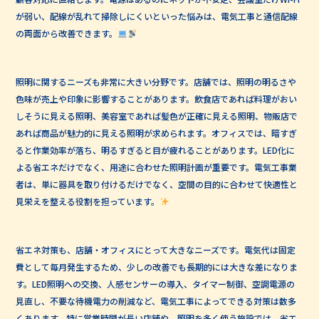
が弱い、配線が乱れて掃除しにくいといった悩みは、電気工事と通信配線
の両面から改善できます。
照明に関するニーズも非常に大きい分野です。店舗では、照明の明るさや
色味が売上や印象に影響することがあります。飲食店であれば料理がおい
しそうに見える照明、美容室であれば髪色が正確に見える照明、物販店で
あれば商品が魅力的に見える照明が求められます。オフィスでは、暗すぎ
ると作業効率が落ち、明るすぎると目が疲れることがあります。LED化に
よる省エネだけでなく、用途に合わせた照明計画が重要です。電気工事業
者は、単に器具を取り付けるだけでなく、空間の目的に合わせて快適性と
見栄えを整える役割を担っています。
省エネ対策も、店舗・オフィスにとって大きなニーズです。電気代は固定
費として毎月発生するため、少しの改善でも長期的には大きな差になりま
す。LED照明への交換、人感センサーの導入、タイマー制御、空調電源の
見直し、不要な待機電力の削減など、電気工事によってできる対策は数多
くあります。特に営業時間が長い店舗や、照明を多く使う施設では、省エ