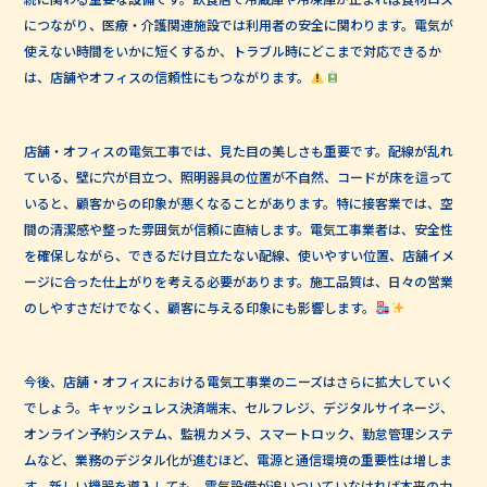
につながり、医療・介護関連施設では利用者の安全に関わります。電気が
使えない時間をいかに短くするか、トラブル時にどこまで対応できるか
は、店舗やオフィスの信頼性にもつながります。
店舗・オフィスの電気工事では、見た目の美しさも重要です。配線が乱れ
ている、壁に穴が目立つ、照明器具の位置が不自然、コードが床を這って
いると、顧客からの印象が悪くなることがあります。特に接客業では、空
間の清潔感や整った雰囲気が信頼に直結します。電気工事業者は、安全性
を確保しながら、できるだけ目立たない配線、使いやすい位置、店舗イメ
ージに合った仕上がりを考える必要があります。施工品質は、日々の営業
のしやすさだけでなく、顧客に与える印象にも影響します。
今後、店舗・オフィスにおける電気工事業のニーズはさらに拡大していく
でしょう。キャッシュレス決済端末、セルフレジ、デジタルサイネージ、
オンライン予約システム、監視カメラ、スマートロック、勤怠管理システ
ムなど、業務のデジタル化が進むほど、電源と通信環境の重要性は増しま
す。新しい機器を導入しても、電気設備が追いついていなければ本来の力