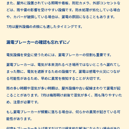
また、屋外に設置されている照明や看板、防犯カメラ、外部コンセントな
どは、雨や雷の影響を受けやすい設備です。防水処理が劣化している場合
や、カバーが破損している場合は、漏電の原因になることもあります。
7月は屋外設備の点検にも適したタイミングです。
漏電ブレーカーの確認も忘れずに✓
電気設備を安全に使うためには、漏電ブレーカーの役割も重要です。
漏電ブレーカーは、電気が本来流れるべき場所ではないところへ漏れてし
まった際に、電気を遮断するための設備です。漏電は感電や火災につなが
る可能性があるため、早めに異常を検知することが大切です。
雨の多い時期や湿気が多い時期は、屋外設備や古い配線まわりで漏電が起
こることがあります。7月は梅雨明け前後で湿気が多く、雨も降りやすいた
め、注意が必要です。
もし漏電ブレーカーが頻繁に落ちる場合は、何らかの異常が起きている可
能性があります。
何度もブレーカーを上げ直すだけでは根本的な解決にならない場合があり