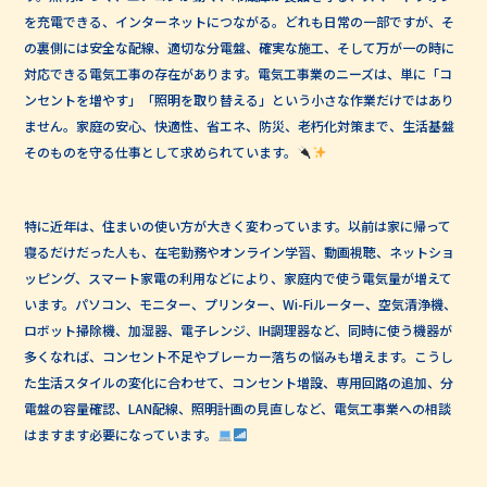
を充電できる、インターネットにつながる。どれも日常の一部ですが、そ
の裏側には安全な配線、適切な分電盤、確実な施工、そして万が一の時に
対応できる電気工事の存在があります。電気工事業のニーズは、単に「コ
ンセントを増やす」「照明を取り替える」という小さな作業だけではあり
ません。家庭の安心、快適性、省エネ、防災、老朽化対策まで、生活基盤
そのものを守る仕事として求められています。
特に近年は、住まいの使い方が大きく変わっています。以前は家に帰って
寝るだけだった人も、在宅勤務やオンライン学習、動画視聴、ネットショ
ッピング、スマート家電の利用などにより、家庭内で使う電気量が増えて
います。パソコン、モニター、プリンター、Wi-Fiルーター、空気清浄機、
ロボット掃除機、加湿器、電子レンジ、IH調理器など、同時に使う機器が
多くなれば、コンセント不足やブレーカー落ちの悩みも増えます。こうし
た生活スタイルの変化に合わせて、コンセント増設、専用回路の追加、分
電盤の容量確認、LAN配線、照明計画の見直しなど、電気工事業への相談
はますます必要になっています。