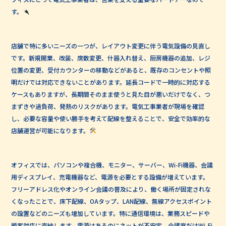
す。
店舗で特に多いニーズの一つが、レイアウト変更に伴う電気設備の見直し
です。新規開業、改装、席数変更、什器入れ替え、厨房機器の追加、レジ
位置の変更、受付カウンターの移動などがあると、既存のコンセントや照
明だけでは対応できないことがあります。延長コードで一時的に対応する
ケースもありますが、長期間そのまま使うと見た目が悪いだけでなく、つ
まずきや過負荷、発熱のリスクがあります。電気工事業者が現場を確認
し、必要な容量や使い勝手を考えて配線を整えることで、安全で効率的な
店舗運営が可能になります。
オフィスでは、パソコンや複合機、モニター、サーバー、Wi-Fi機器、会議
用ディスプレイ、充電機器など、電源を必要とする設備が増えています。
フリーアドレス化やオンライン会議の普及により、働く場所が固定されな
くなったことで、床下配線、OAタップ、LAN配線、無線アクセスポイント
の設置などのニーズも増加しています。特に通信環境は、業務スピードや
顧客対応に直結します。電源はあるのにネットが不安定、会議室だけWi-Fi